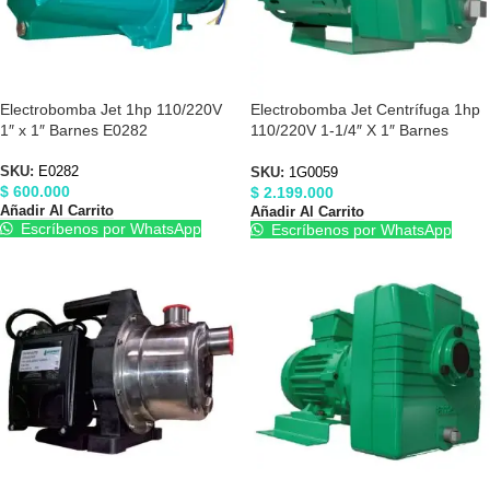
Electrobomba Jet 1hp 110/220V
Electrobomba Jet Centrífuga 1hp
1″ x 1″ Barnes E0282
110/220V 1-1/4″ X 1″ Barnes
1G0059
SKU:
E0282
SKU:
1G0059
$
600.000
$
2.199.000
Añadir Al Carrito
Añadir Al Carrito
Escríbenos por WhatsApp
Escríbenos por WhatsApp