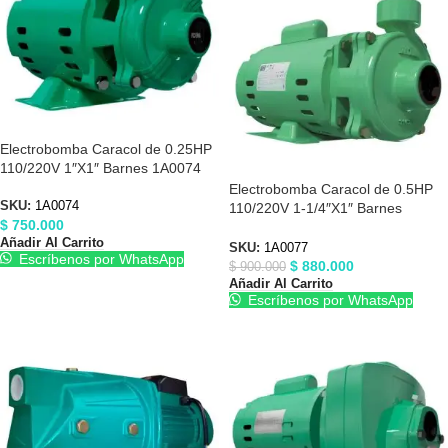
Electrobomba Caracol de 0.25HP
110/220V 1″X1″ Barnes 1A0074
Electrobomba Caracol de 0.5HP
SKU:
1A0074
110/220V 1-1/4″X1″ Barnes
$
750.000
1A0077
Añadir Al Carrito
SKU:
1A0077
Escríbenos por WhatsApp
$
880.000
$
900.000
Añadir Al Carrito
Escríbenos por WhatsApp