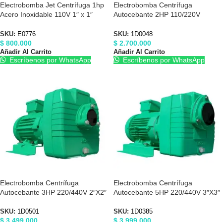
Electrobomba Jet Centrífuga 1hp
Electrobomba Centrífuga
Acero Inoxidable 110V 1″ x 1″
Autocebante 2HP 110/220V
Barnes E0776
Barnes 1D0048
SKU:
E0776
SKU:
1D0048
$
800.000
$
2.700.000
Añadir Al Carrito
Añadir Al Carrito
Escríbenos por WhatsApp
Escríbenos por WhatsApp
Electrobomba Centrífuga
Electrobomba Centrífuga
Autocebante 3HP 220/440V 2″X2″
Autocebante 5HP 220/440V 3″X3″
Barnes 1D0501
Barnes 1D0385
SKU:
1D0501
SKU:
1D0385
$
3.499.000
$
3.999.000