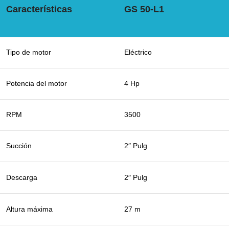
Características
GS 50-L1
Tipo de motor
Eléctrico
Potencia del motor
4 Hp
RPM
3500
Succión
2″ Pulg
Descarga
2″ Pulg
Altura máxima
27 m