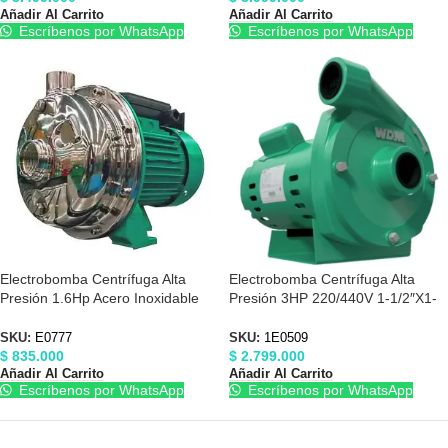
Añadir Al Carrito
Añadir Al Carrito
Escríbenos por WhatsApp
Escríbenos por WhatsApp
Electrobomba Centrífuga Alta
Electrobomba Centrífuga Alta
Presión 1.6Hp Acero Inoxidable
Presión 3HP 220/440V 1-1/2″X1-
110/220V Barnes E0777
1/2″ Barnes 1E0509
SKU:
E0777
SKU:
1E0509
$
835.000
$
2.799.000
Añadir Al Carrito
Añadir Al Carrito
Escríbenos por WhatsApp
Escríbenos por WhatsApp