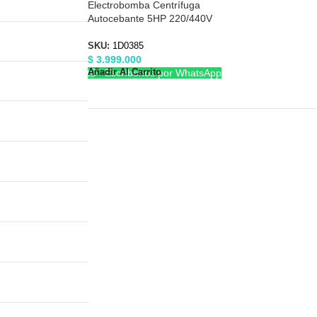
Electrobomba Centrífuga
Autocebante 5HP 220/440V
3″X3″ Barnes 1D0385
SKU:
1D0385
$
3.999.000
Añadir Al Carrito
Escríbenos por WhatsApp