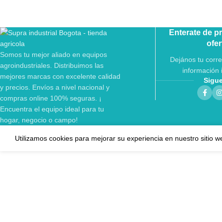
Enterate de p
ofer
Somos tu mejor aliado en equipos
Dejános tu corre
agroindustriales. Distribuimos las
información 
mejores marcas con excelente calidad
Sigu
y precios. Envíos a nivel nacional y
compras online 100% seguras. ¡
Encuentra el equipo ideal para tu
hogar, negocio o campo!
Utilizamos cookies para mejorar su experiencia en nuestro sitio w