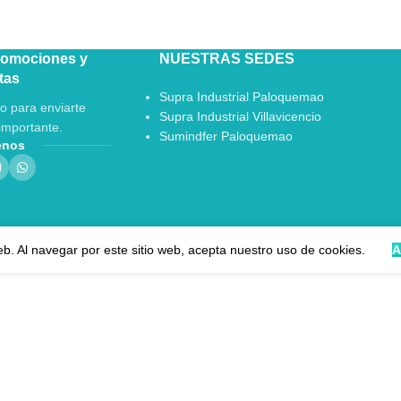
romociones y
NUESTRAS SEDES
tas
Supra Industrial Paloquemao
o para enviarte
Supra Industrial Villavicencio
importante.
Sumindfer Paloquemao
enos
eb. Al navegar por este sitio web, acepta nuestro uso de cookies.
A