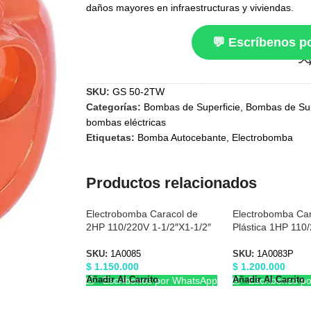
daños mayores en infraestructuras y viviendas.
💬 Escríbenos 
SKU:
GS 50-2TW
Categorías:
Bombas de Superficie
,
Bombas de Sup
bombas eléctricas
Etiquetas:
Bomba Autocebante
,
Electrobomba
Productos relacionados
Electrobomba Caracol de
Electrobomba Car
2HP 110/220V 1-1/2″X1-1/2″
Plástica 1HP 110
Barnes 1A0085
1/2″X1-1/2 Barn
SKU:
1A0085
SKU:
1A0083P
$
1.150.000
$
1.200.000
Añadir Al Carrito
Añadir Al Carrito
Escríbenos por WhatsApp
Escríbenos p