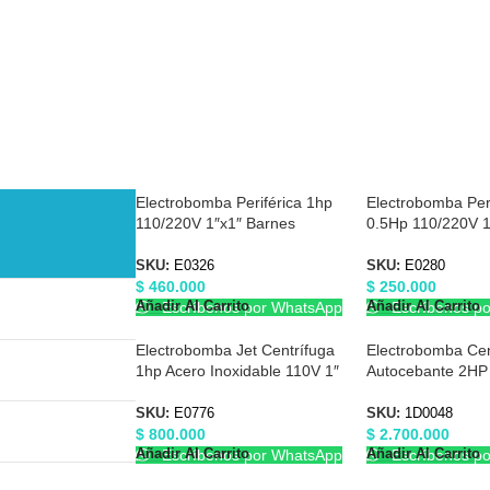
Electrobomba Periférica 1hp
Electrobomba Peri
110/220V 1″x1″ Barnes
0.5Hp 110/220V 1
E0326
E0280
SKU:
E0326
SKU:
E0280
$
460.000
$
250.000
Añadir Al Carrito
Añadir Al Carrito
Escríbenos por WhatsApp
Escríbenos p
Electrobomba Jet Centrífuga
Electrobomba Cen
1hp Acero Inoxidable 110V 1″
Autocebante 2HP
x 1″ Barnes E0776
Barnes 1D0048
SKU:
E0776
SKU:
1D0048
$
800.000
$
2.700.000
Añadir Al Carrito
Añadir Al Carrito
Escríbenos por WhatsApp
Escríbenos p