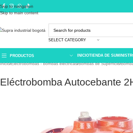
Skip to navigation
Skip to main content
SELECT CATEGORY
INICIO
TIENDA DE SUMINIST
PRODUCTOS
Inicio
Electrobombas - bombas eléctricas
Bombas de Superficie
Bomba
Eléctrobomba Autocebante 