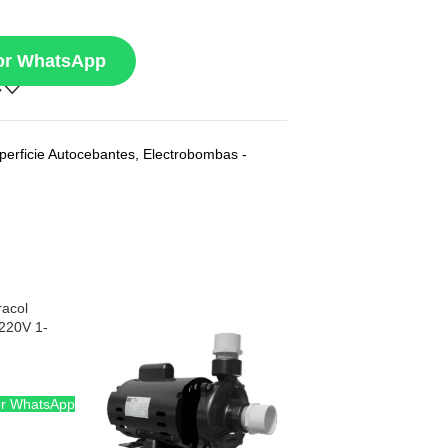
por WhatsApp
erficie Autocebantes
,
Electrobombas -
acol
/220V 1-
es 1A0083P
or WhatsApp