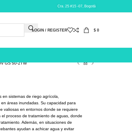
Cra. 25 #15 -07, Bogotá
LOGIN / REGISTER
$
0
20V GS 50-2TW
en sistemas de riego agrícola,
 en áreas inundadas. Su capacidad para
ce valiosas en entornos donde se requiere
en el proceso de tratamiento de aguas, donde
 tratamiento. Además, en situaciones de
ebantes ayudan a achicar agua y evitar