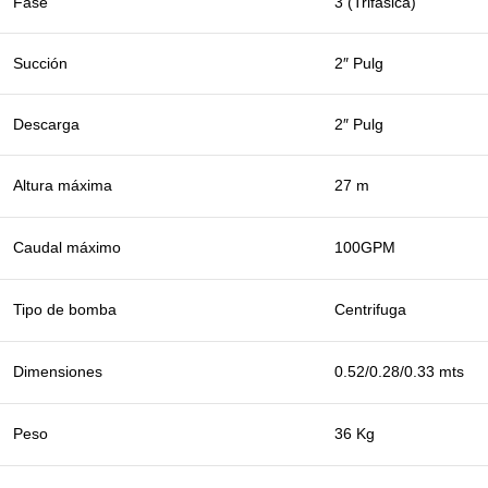
Fase
3 (Trifásica)
Succión
2″ Pulg
Descarga
2″ Pulg
Altura máxima
27 m
Caudal máximo
100GPM
Tipo de bomba
Centrifuga
Dimensiones
0.52/0.28/0.33 mts
Peso
36 Kg