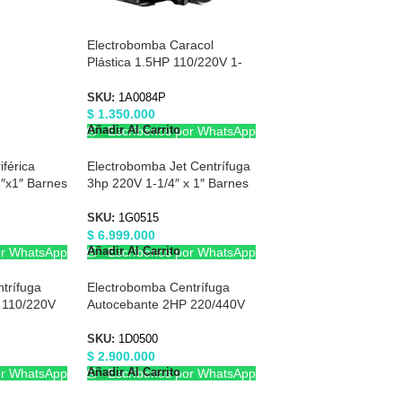
Electrobomba Caracol
Plástica 1.5HP 110/220V 1-
1/2″X1-1/2″ Barnes 1A0084P
SKU:
1A0084P
$
1.350.000
Añadir Al Carrito
Escríbenos por WhatsApp
férica
Electrobomba Jet Centrífuga
″x1″ Barnes
3hp 220V 1-1/4″ x 1″ Barnes
1G0515
SKU:
1G0515
$
6.999.000
Añadir Al Carrito
or WhatsApp
Escríbenos por WhatsApp
trífuga
Electrobomba Centrífuga
 110/220V
Autocebante 2HP 220/440V
1-1/2″X1-1/2″ Barnes 1D0500
SKU:
1D0500
$
2.900.000
Añadir Al Carrito
or WhatsApp
Escríbenos por WhatsApp