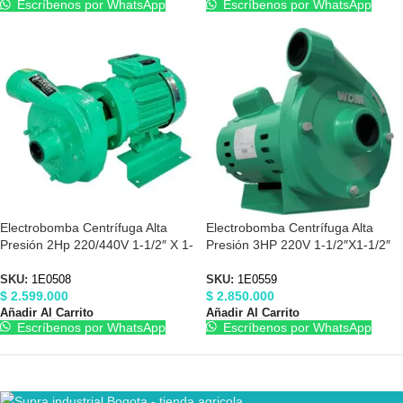
Escríbenos por WhatsApp
Escríbenos por WhatsApp
Electrobomba Centrífuga Alta
Electrobomba Centrífuga Alta
Presión 2Hp 220/440V 1-1/2″ X 1-
Presión 3HP 220V 1-1/2″X1-1/2″
1/2″ Barnes 1E0508
Barnes 1E0559
SKU:
1E0508
SKU:
1E0559
$
2.599.000
$
2.850.000
Añadir Al Carrito
Añadir Al Carrito
Escríbenos por WhatsApp
Escríbenos por WhatsApp