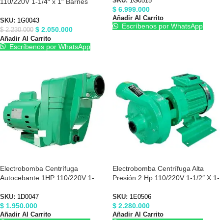
SKU:
1G0515
110/220V 1-1/4″ x 1″ Barnes
$
6.999.000
1G0043
Añadir Al Carrito
SKU:
1G0043
Escríbenos por WhatsApp
$
2.050.000
$
2.230.000
Añadir Al Carrito
Escríbenos por WhatsApp
Electrobomba Centrífuga
Electrobomba Centrífuga Alta
Autocebante 1HP 110/220V 1-
Presión 2 Hp 110/220V 1-1/2″ X 1-
1/2″X1-1/2″ Barnes 1D0047
1/2″ Barnes 1E0506
SKU:
1D0047
SKU:
1E0506
$
1.950.000
$
2.280.000
Añadir Al Carrito
Añadir Al Carrito