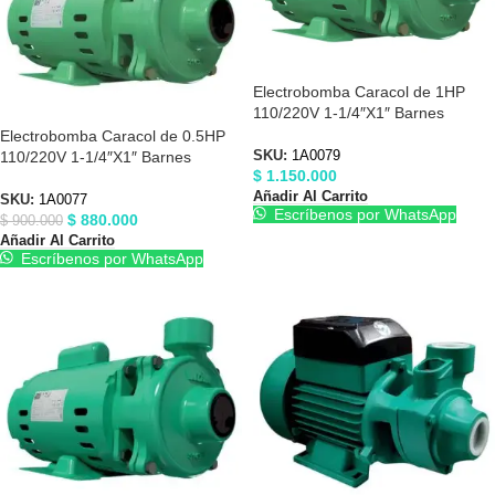
Electrobomba Caracol de 1HP
110/220V 1-1/4″X1″ Barnes
1A0079
Electrobomba Caracol de 0.5HP
110/220V 1-1/4″X1″ Barnes
SKU:
1A0079
$
1.150.000
1A0077
Añadir Al Carrito
SKU:
1A0077
Escríbenos por WhatsApp
$
880.000
$
900.000
Añadir Al Carrito
Escríbenos por WhatsApp