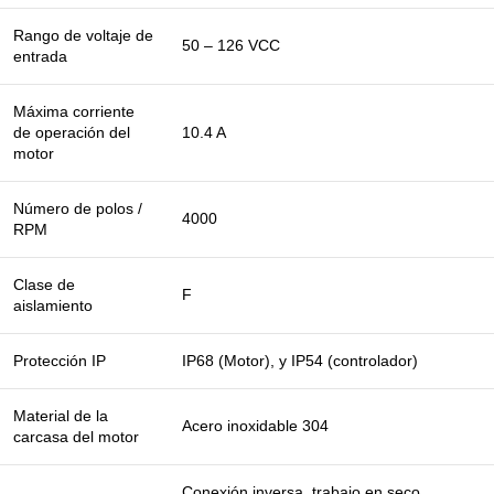
Rango de voltaje de
50 – 126 VCC
entrada
Máxima corriente
de operación del
10.4 A
motor
Número de polos /
4000
RPM
Clase de
F
aislamiento
Protección IP
IP68 (Motor), y IP54 (controlador)
Material de la
Acero inoxidable 304
carcasa del motor
Conexión inversa, trabajo en seco,