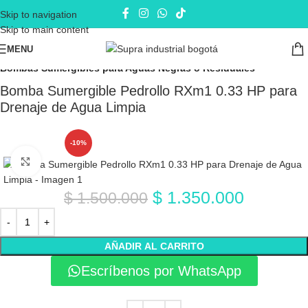
Skip to navigation
Skip to main content
MENU
Inicio
Electrobombas - bombas eléctricas
Bombas Sumergibles
Bombas Sumergibles para Aguas Negras o Residuales
Bomba Sumergible Pedrollo RXm1 0.33 HP para
Drenaje de Agua Limpia
-10%
Click to enlarge
$
1.350.000
$
1.500.000
AÑADIR AL CARRITO
Escríbenos por WhatsApp