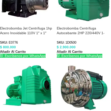
Electrobomba Jet Centrífuga 1hp
Electrobomba Centrífuga
Acero Inoxidable 110V 1″ x 1″
Autocebante 2HP 220/440V 1-
Barnes E0776
1/2″X1-1/2″ Barnes 1D0500
SKU:
E0776
SKU:
1D0500
$
800.000
$
2.900.000
Añadir Al Carrito
Añadir Al Carrito
Escríbenos por WhatsApp
Escríbenos por WhatsApp