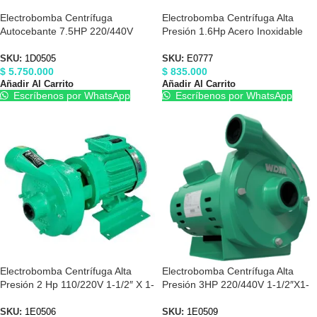
Electrobomba Centrífuga
Electrobomba Centrífuga Alta
Autocebante 7.5HP 220/440V
Presión 1.6Hp Acero Inoxidable
3″X3″ Barnes 1D0505
110/220V Barnes E0777
SKU:
1D0505
SKU:
E0777
$
5.750.000
$
835.000
Añadir Al Carrito
Añadir Al Carrito
Escríbenos por WhatsApp
Escríbenos por WhatsApp
Electrobomba Centrífuga Alta
Electrobomba Centrífuga Alta
Presión 2 Hp 110/220V 1-1/2″ X 1-
Presión 3HP 220/440V 1-1/2″X1-
1/2″ Barnes 1E0506
1/2″ Barnes 1E0509
SKU:
1E0506
SKU:
1E0509