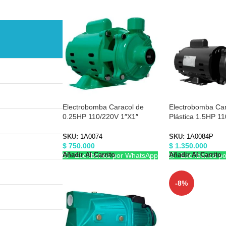
Electrobomba Caracol de
Electrobomba Car
0.25HP 110/220V 1″X1″
Plástica 1.5HP 11
Barnes 1A0074
1/2″X1-1/2″ Barn
SKU:
1A0074
SKU:
1A0084P
$
750.000
$
1.350.000
Añadir Al Carrito
Añadir Al Carrito
Escríbenos por WhatsApp
Escríbenos p
-8%