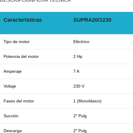
DESCRIPCIÓN
FICHA TÉCNICA
Características
SUPRA20/1230
Tipo de motor
Eléctrico
Potencia del motor
2 Hp
Amperaje
7 A
Voltaje
230 V
Fases del motor
1 (Monofásico)
Succión
2″ Pulg
Descarga
2″ Pulg