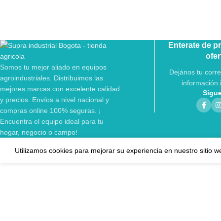
Enterate de p
ofer
Somos tu mejor aliado en equipos
Dejános tu corre
agroindustriales. Distribuimos las
información 
mejores marcas con excelente calidad
Sigu
y precios. Envíos a nivel nacional y
compras online 100% seguras. ¡
Encuentra el equipo ideal para tu
hogar, negocio o campo!
Utilizamos cookies para mejorar su experiencia en nuestro sitio w