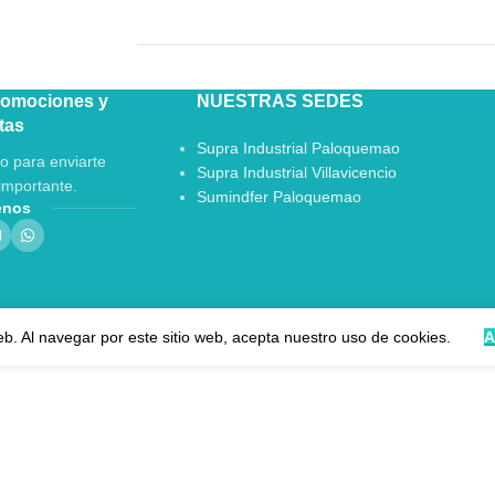
romociones y
NUESTRAS SEDES
tas
Supra Industrial Paloquemao
o para enviarte
Supra Industrial Villavicencio
importante.
Sumindfer Paloquemao
enos
eb. Al navegar por este sitio web, acepta nuestro uso de cookies.
A