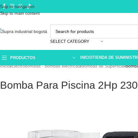
Skip to navigation
Skip to main content
SELECT CATEGORY
INICIO
TIENDA DE SUMINIST
PRODUCTOS
Inicio
Electrobombas - bombas eléctricas
Bombas de Superficie
Bomba
Bomba Para Piscina 2Hp 23