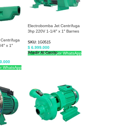
Electrobomba Jet Centrífuga
3hp 220V 1-1/4″ x 1″ Barnes
1G0515
 Centrífuga
SKU:
1G0515
4″ x 1″
$
6.999.000
Añadir Al Carrito
Escríbenos por WhatsApp
0.000
or WhatsApp