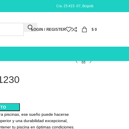
Cra. 25 #15 -07, Bogotá
LOGIN / REGISTER
$
0
1230
ITO
a piscinas, ese sueño puede hacerse
perior y una durabilidad excepcional,
tener tu piscina en óptimas condiciones.