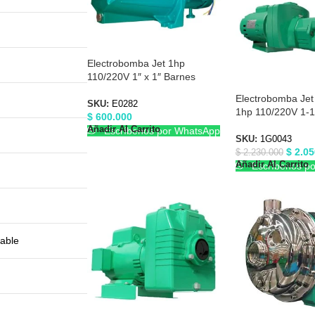
Electrobomba Jet 1hp
110/220V 1″ x 1″ Barnes
E0282
Electrobomba Jet
SKU:
E0282
1hp 110/220V 1-1/
$
600.000
Barnes 1G0043
Añadir Al Carrito
Escríbenos por WhatsApp
SKU:
1G0043
$
2.05
$
2.230.000
Añadir Al Carrito
Escríbenos p
dable