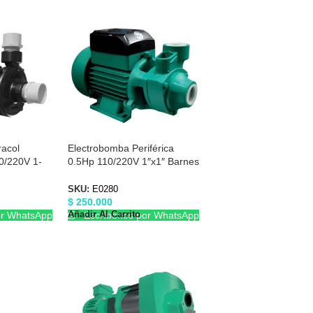
acol
Electrobomba Periférica
0/220V 1-
0.5Hp 110/220V 1″x1″ Barnes
es 1A0084P
E0280
SKU:
E0280
$
250.000
Añadir Al Carrito
or WhatsApp
Escríbenos por WhatsApp