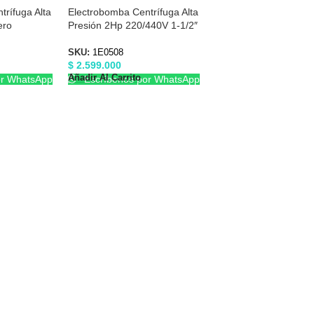
rífuga Alta
Electrobomba Centrífuga Alta
ero
Presión 2Hp 220/440V 1-1/2″
20V Barnes
X 1-1/2″ Barnes 1E0508
SKU:
1E0508
$
2.599.000
Añadir Al Carrito
or WhatsApp
Escríbenos por WhatsApp