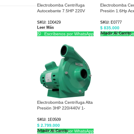
Electrobomba Centrífuga
Electrobomba Cent
Autocebante 7.5HP 220V
Presión 1.6Hp Ac
3″X3″ Barnes 1D0429
Inoxidable 110/2
E0777
SKU:
1D0429
SKU:
E0777
$
835.000
Leer Más
Añadir Al Carrito
Escríbenos por WhatsApp
Escríbenos p
Electrobomba Centrífuga Alta
Presión 3HP 220/440V 1-
1/2″X1-1/2″ Barnes 1E0509
SKU:
1E0509
$
2.799.000
Añadir Al Carrito
Escríbenos por WhatsApp