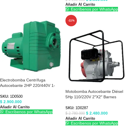
Añadir Al Carrito
Escríbenos por WhatsApp
-11%
Electrobomba Centrífuga
Autocebante 2HP 220/440V 1-
1/2″X1-1/2″ Barnes 1D0500
Motobomba Autocebante Diésel
5Hp 110/220V 2″X2″ Barnes
SKU:
1D0500
$
2.900.000
1D0287
Añadir Al Carrito
SKU:
1D0287
Escríbenos por WhatsApp
$
2.480.000
$
2.780.000
Añadir Al Carrito
Escríbenos por WhatsApp