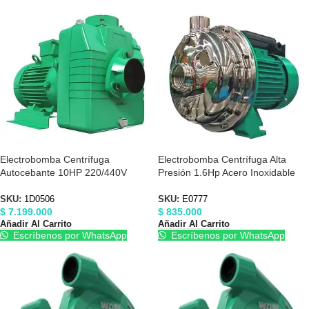
Electrobomba Centrífuga
Electrobomba Centrífuga Alta
Autocebante 10HP 220/440V
Presión 1.6Hp Acero Inoxidable
4″X4″ Barnes 1D0506
110/220V Barnes E0777
SKU:
1D0506
SKU:
E0777
$
7.199.000
$
835.000
Añadir Al Carrito
Añadir Al Carrito
Escríbenos por WhatsApp
Escríbenos por WhatsApp