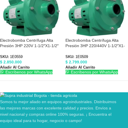
Electrobomba Centrífuga Alta
Electrobomba Centrífuga Alta
Presión 3HP 220V 1-1/2″X1-1/2″
Presión 3HP 220/440V 1-1/2″X1-
Barnes 1E0559
1/2″ Barnes 1E0509
SKU:
1E0559
SKU:
1E0509
$
2.850.000
$
2.799.000
Añadir Al Carrito
Añadir Al Carrito
Escríbenos por WhatsApp
Escríbenos por WhatsApp
Somos tu mejor aliado en equipos agroindustriales. Distribuimos
las mejores marcas con excelente calidad y precios. Envíos a
nivel nacional y compras online 100% seguras. ¡ Encuentra el
equipo ideal para tu hogar, negocio o campo!