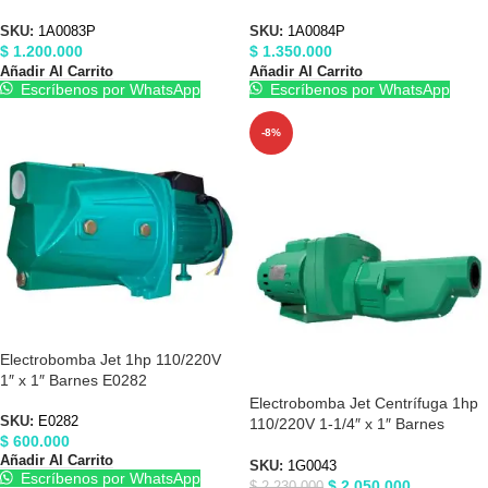
Barnes 1A0083P
Barnes 1A0084P
SKU:
1A0083P
SKU:
1A0084P
$
1.200.000
$
1.350.000
Añadir Al Carrito
Añadir Al Carrito
Escríbenos por WhatsApp
Escríbenos por WhatsApp
-8%
Electrobomba Jet 1hp 110/220V
1″ x 1″ Barnes E0282
Electrobomba Jet Centrífuga 1hp
SKU:
E0282
110/220V 1-1/4″ x 1″ Barnes
$
600.000
1G0043
Añadir Al Carrito
SKU:
1G0043
Escríbenos por WhatsApp
$
2.050.000
$
2.230.000