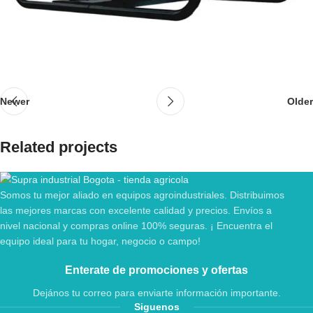
Newer
Older
Related projects
Somos tu mejor aliado en equipos agroindustriales. Distribuimos
Rhoncus quisque sollicitudin
Decor
las mejores marcas con excelente calidad y precios. Envíos a
nivel nacional y compras online 100% seguras. ¡ Encuentra el
equipo ideal para tu hogar, negocio o campo!
Enterate de promociones y ofertas
Dejános tu correo para enviarte información importante.
Siguenos