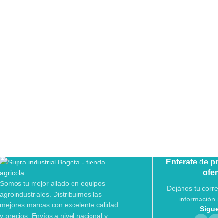
Enterate de p
ofer
Somos tu mejor aliado en equipos
Dejános tu corre
agroindustriales. Distribuimos las
información 
mejores marcas con excelente calidad
Sigu
y precios. Envíos a nivel nacional y