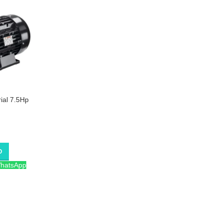
rial 7.5Hp
O
WhatsApp