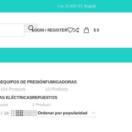
Cra. 25 #15 -07, Bogotá
LOGIN / REGISTER
$
0
S
EQUIPOS DE PRESIÓN
FUMIGADORAS
104 Products
12 Products
AS ELÉCTRICAS
REPUESTOS
ucts
1 Product
24