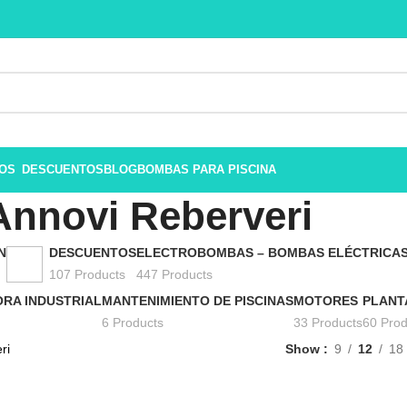
ROS
DESCUENTOS
BLOG
BOMBAS PARA PISCINA
Annovi Reberveri
N
DESCUENTOS
ELECTROBOMBAS – BOMBAS ELÉCTRICA
107 Products
447 Products
RA INDUSTRIAL
MANTENIMIENTO DE PISCINAS
MOTORES
PLANT
6 Products
33 Products
60 Prod
ri
Show
9
12
18