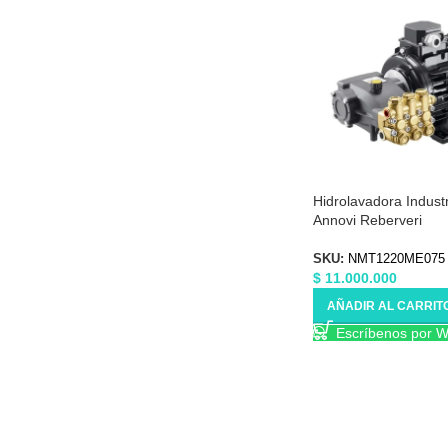
Hidrolavadora Indust
Annovi Reberveri
NMT1220ME075
SKU:
NMT1220ME075
$
11.000.000
AÑADIR AL CARRIT
Escríbenos por 