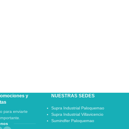
romociones y
NUESTRAS SEDES
tas
Supra Industrial Paloquemao
o para enviarte
Supra Industrial Villavicencio
importante.
Sumindfer Paloquemao
enos