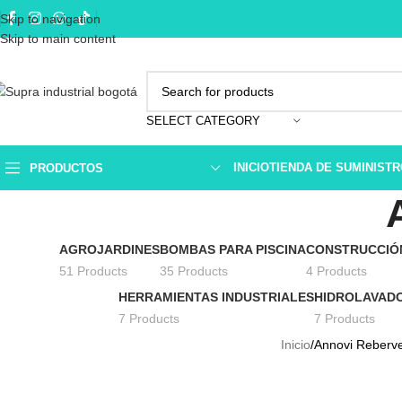
Skip to navigation
Skip to main content
SELECT CATEGORY
INICIO
TIENDA DE SUMINIST
PRODUCTOS
AGROJARDINES
BOMBAS PARA PISCINA
CONSTRUCCIÓ
51 Products
35 Products
4 Products
HERRAMIENTAS INDUSTRIALES
HIDROLAVADO
7 Products
7 Products
Inicio
Annovi Reberve