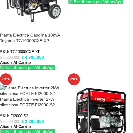
Escríbenos por WhatsApp
Planta Eléctrica Gasolina 10kVA
Toyama TG10000CXE-XP
SKU:
TG10000CXE-XP
$
4.700.000
$
5.200.000
Añadir Al Carrito
Escríbenos por WhatsApp
-12%
-20%
Planta Eléctrica Inverter 2kW
silenciosa FORTE FI2000-S2
SKU:
FI2000-S2
$
2.200.000
$
2.500.000
Añadir Al Carrito
Escríbenos por WhatsApp