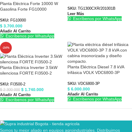
Planta Eléctrica Forte 10000 W
SKU:
TG1300CXR/201001B
Gasolina Forte FG10000
Leer Más
Escríbenos por WhatsApp
SKU:
FG10000
$
3.700.000
Añadir Al Carrito
Escríbenos por WhatsApp
-24%
Planta Eléctrica Diesel 7.8 kVA
Planta Eléctrica Inverter 3.5kW
trifásica VOLK VDC6800-3P
silenciosa FORTE FI3500-2
SKU:
VDC6800-3P
SKU:
FI3500-2
$
6.000.000
$
1.740.000
$
2.300.000
Añadir Al Carrito
Añadir Al Carrito
Escríbenos por WhatsApp
Escríbenos por WhatsApp
Somos tu mejor aliado en equipos agroindustriales. Distribuimos