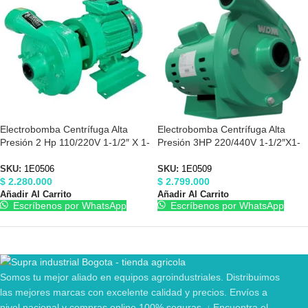
Electrobomba Centrífuga Alta
Electrobomba Centrífuga Alta
Presión 2 Hp 110/220V 1-1/2″ X 1-
Presión 3HP 220/440V 1-1/2″X1-
1/2″ Barnes 1E0506
1/2″ Barnes 1E0509
SKU:
1E0506
SKU:
1E0509
$
2.280.000
$
2.799.000
Añadir Al Carrito
Añadir Al Carrito
Escríbenos por WhatsApp
Escríbenos por WhatsApp
Somos tu mejor aliado en equipos agroindustriales. Distribuimos
las mejores marcas con excelente calidad y precios. Envíos a
nivel nacional y compras online 100% seguras. ¡ Encuentra el