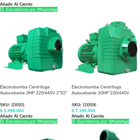
Añadir Al Carrito
Escríbenos por WhatsApp
Electrobomba Centrífuga
Electrobomba Centrífuga
Autocebante 3HP 220/440V 2″X2″
Autocebante 10HP 220/440V
Barnes 1D0501
4″X4″ Barnes 1D0506
SKU:
1D0501
SKU:
1D0506
$
3.499.000
$
7.199.000
Añadir Al Carrito
Añadir Al Carrito
Escríbenos por WhatsApp
Escríbenos por WhatsApp