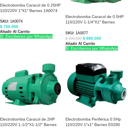
Electrobomba Caracol de 0.25HP
110/220V 1″X1″ Barnes 1A0074
Electrobomba Caracol de 0.5HP
SKU:
1A0074
110/220V 1-1/4″X1″ Barnes
$
750.000
1A0077
Añadir Al Carrito
SKU:
1A0077
Escríbenos por WhatsApp
$
880.000
$
900.000
Añadir Al Carrito
Escríbenos por WhatsApp
Electrobomba Caracol de 2HP
Electrobomba Periférica 0.5Hp
110/220V 1-1/2″X1-1/2″ Barnes
110/220V 1″x1″ Barnes E0280