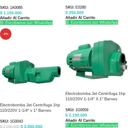
1A0085
SKU:
E0280
SKU:
1A0085
$
250.000
$
1.150.000
Añadir Al Carrito
Añadir Al Carrito
Escríbenos por WhatsApp
Escríbenos por WhatsApp
-8%
Electrobomba Jet Centrífuga 1hp
110/220V 1-1/4″ X 1″ Barnes
1G0059
Electrobomba Jet Centrífuga 1hp
110/220V 1-1/4″ x 1″ Barnes
SKU:
1G0059
$
2.199.000
1G0043
Añadir Al Carrito
SKU:
1G0043
Escríbenos por WhatsApp
$
2.050.000
$
2.230.000