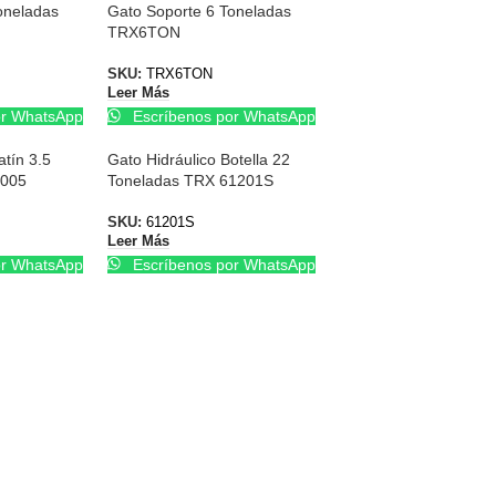
oneladas
Gato Soporte 6 Toneladas
TRX6TON
SKU:
TRX6TON
Leer Más
or WhatsApp
Escríbenos por WhatsApp
atín 3.5
Gato Hidráulico Botella 22
2005
Toneladas TRX 61201S
SKU:
61201S
Leer Más
or WhatsApp
Escríbenos por WhatsApp