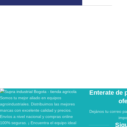
Enterate de
Somos tu mejor aliado en equipos
of
agroindustriales. Distribuimos las mejores
marcas con excelente calidad y precios.
Dejános tu correo pa
Envíos a nivel nacional y compras online
impo
100% seguras. ¡ Encuentra el equipo ideal
Sig