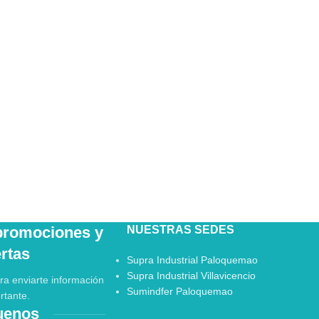
 promociones y
NUESTRAS SEDES
ertas
Supra Industrial Paloquemao
Supra Industrial Villavicencio
ra enviarte información
Sumindfer Paloquemao
rtante.
uenos