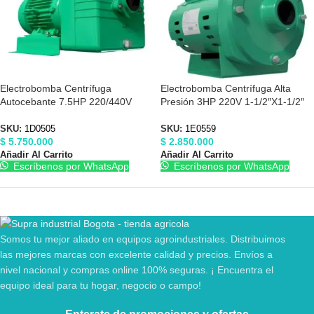
Electrobomba Centrífuga
Electrobomba Centrífuga Alta
Autocebante 7.5HP 220/440V
Presión 3HP 220V 1-1/2″X1-1/2″
3″X3″ Barnes 1D0505
Barnes 1E0559
SKU:
1D0505
SKU:
1E0559
$
5.750.000
$
2.850.000
Añadir Al Carrito
Añadir Al Carrito
Escríbenos por WhatsApp
Escríbenos por WhatsApp
Somos tu mejor aliado en equipos agroindustriales. Distribuimos
las mejores marcas con excelente calidad y precios. Envíos a
nivel nacional y compras online 100% seguras. ¡ Encuentra el
equipo ideal para tu hogar, negocio o campo!