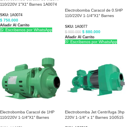
110/220V 1″X1″ Barnes 1A0074
Electrobomba Caracol de 0.5HP
SKU:
1A0074
110/220V 1-1/4″X1″ Barnes
$
750.000
1A0077
Añadir Al Carrito
SKU:
1A0077
Escríbenos por WhatsApp
$
880.000
$
900.000
Añadir Al Carrito
Escríbenos por WhatsApp
Electrobomba Caracol de 1HP
Electrobomba Jet Centrífuga 3hp
110/220V 1-1/4″X1″ Barnes
220V 1-1/4″ x 1″ Barnes 1G0515
1A0079