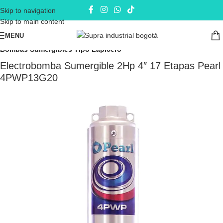
Skip to navigation
Skip to main content
MENU
Inicio
Electrobombas - bombas eléctricas
Bombas Sumergibles
Bombas Sumergibles Tipo Lapicero
Electrobomba Sumergible 2Hp 4″ 17 Etapas Pearl
4PWP13G20