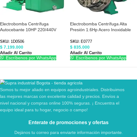
Electrobomba Centrífuga
Electrobomba Centrífuga Alta
Autocebante 10HP 220/440V
Presión 1.6Hp Acero Inoxidable
4″X4″ Barnes 1D0506
110/220V Barnes E0777
SKU:
1D0506
SKU:
E0777
$
7.199.000
$
835.000
Añadir Al Carrito
Añadir Al Carrito
Escríbenos por WhatsApp
Escríbenos por WhatsApp
Somos tu mejor aliado en equipos agroindustriales. Distribuimos
las mejores marcas con excelente calidad y precios. Envíos a
nivel nacional y compras online 100% seguras. ¡ Encuentra el
equipo ideal para tu hogar, negocio o campo!
Enterate de promociones y ofertas
Dejános tu correo para enviarte información importante.