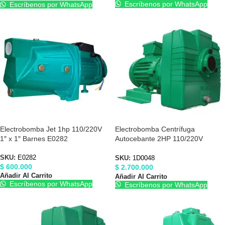
Escríbenos por WhatsApp
Escríbenos por WhatsApp
Electrobomba Jet 1hp 110/220V
Electrobomba Centrífuga
1″ x 1″ Barnes E0282
Autocebante 2HP 110/220V
Barnes 1D0048
SKU:
E0282
SKU:
1D0048
$
600.000
$
2.700.000
Añadir Al Carrito
Añadir Al Carrito
Escríbenos por WhatsApp
Escríbenos por WhatsApp