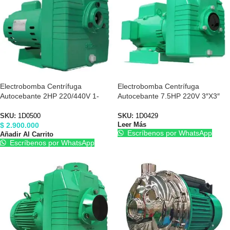
Electrobomba Centrífuga
Electrobomba Centrífuga
Autocebante 2HP 220/440V 1-
Autocebante 7.5HP 220V 3″X3″
1/2″X1-1/2″ Barnes 1D0500
Barnes 1D0429
SKU:
1D0500
SKU:
1D0429
$
2.900.000
Leer Más
Escríbenos por WhatsApp
Añadir Al Carrito
Escríbenos por WhatsApp