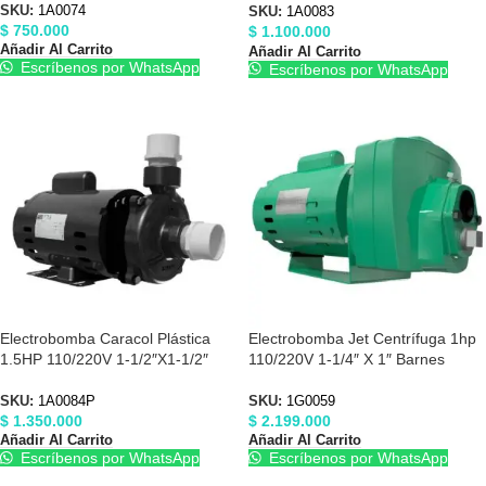
SKU:
1A0074
SKU:
1A0083
$
750.000
$
1.100.000
Añadir Al Carrito
Añadir Al Carrito
Escríbenos por WhatsApp
Escríbenos por WhatsApp
Electrobomba Caracol Plástica
Electrobomba Jet Centrífuga 1hp
1.5HP 110/220V 1-1/2″X1-1/2″
110/220V 1-1/4″ X 1″ Barnes
Barnes 1A0084P
1G0059
SKU:
1A0084P
SKU:
1G0059
$
1.350.000
$
2.199.000
Añadir Al Carrito
Añadir Al Carrito
Escríbenos por WhatsApp
Escríbenos por WhatsApp