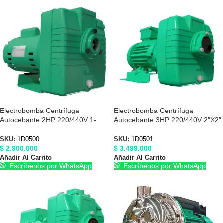
Electrobomba Centrífuga
Electrobomba Centrífuga
Autocebante 2HP 220/440V 1-
Autocebante 3HP 220/440V 2″X2″
1/2″X1-1/2″ Barnes 1D0500
Barnes 1D0501
SKU:
1D0500
SKU:
1D0501
$
2.900.000
$
3.499.000
Añadir Al Carrito
Añadir Al Carrito
Escríbenos por WhatsApp
Escríbenos por WhatsApp