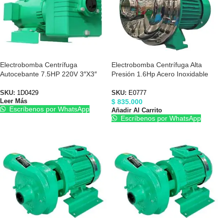
Electrobomba Centrífuga
Electrobomba Centrífuga Alta
Autocebante 7.5HP 220V 3″X3″
Presión 1.6Hp Acero Inoxidable
Barnes 1D0429
110/220V Barnes E0777
SKU:
1D0429
SKU:
E0777
$
835.000
Leer Más
Escríbenos por WhatsApp
Añadir Al Carrito
Escríbenos por WhatsApp