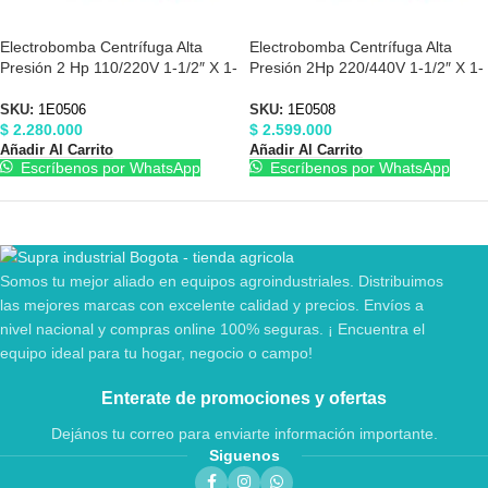
Electrobomba Centrífuga Alta
Electrobomba Centrífuga Alta
Presión 2 Hp 110/220V 1-1/2″ X 1-
Presión 2Hp 220/440V 1-1/2″ X 1-
1/2″ Barnes 1E0506
1/2″ Barnes 1E0508
SKU:
1E0506
SKU:
1E0508
$
2.280.000
$
2.599.000
Añadir Al Carrito
Añadir Al Carrito
Escríbenos por WhatsApp
Escríbenos por WhatsApp
Somos tu mejor aliado en equipos agroindustriales. Distribuimos
las mejores marcas con excelente calidad y precios. Envíos a
nivel nacional y compras online 100% seguras. ¡ Encuentra el
equipo ideal para tu hogar, negocio o campo!
Enterate de promociones y ofertas
Dejános tu correo para enviarte información importante.
Siguenos