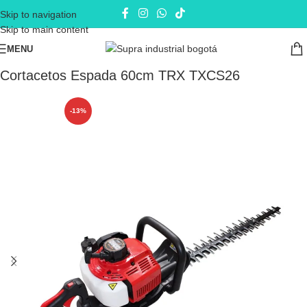
Skip to navigation
Skip to main content
MENU
Inicio
AgroJardines
Cortacetos
Cortacetos Espada 60cm TRX TXCS26
-13%