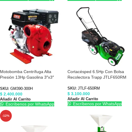
Motobomba Centrífuga Alta
Cortacésped 6.5Hp Con Bolsa
Presión 13Hp Gasolina 3″x3″
Recolectora Trapp JTLF650RM
Forte GM390-300H
SKU:
JTLF-650RM
SKU:
GM390-300H
$
3.100.000
$
2.400.000
Añadir Al Carrito
Añadir Al Carrito
Escríbenos por WhatsApp
Escríbenos por WhatsApp
-12%