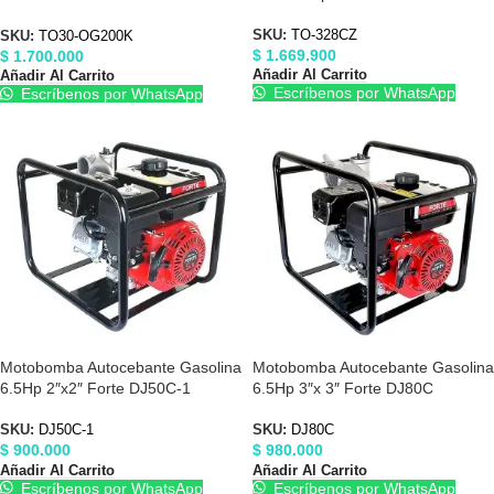
TO30OG200K
SKU:
TO-328CZ
SKU:
TO30-OG200K
$
1.669.900
$
1.700.000
Añadir Al Carrito
Añadir Al Carrito
Escríbenos por WhatsApp
Escríbenos por WhatsApp
Motobomba Autocebante Gasolina
Motobomba Autocebante Gasolina
6.5Hp 2″x2″ Forte DJ50C-1
6.5Hp 3″x 3″ Forte DJ80C
SKU:
DJ50C-1
SKU:
DJ80C
$
900.000
$
980.000
Añadir Al Carrito
Añadir Al Carrito
Escríbenos por WhatsApp
Escríbenos por WhatsApp