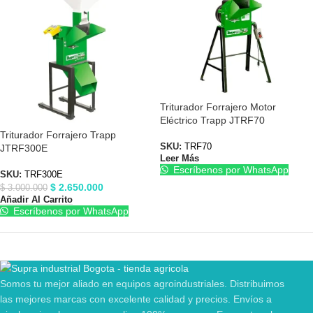
Triturador Forrajero Motor
Eléctrico Trapp JTRF70
Triturador Forrajero Trapp
SKU:
TRF70
JTRF300E
Leer Más
Escríbenos por WhatsApp
SKU:
TRF300E
$
2.650.000
$
3.000.000
Añadir Al Carrito
Escríbenos por WhatsApp
Somos tu mejor aliado en equipos agroindustriales. Distribuimos
las mejores marcas con excelente calidad y precios. Envíos a