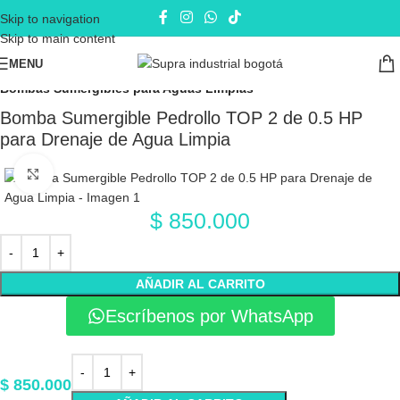
Skip to navigation
Skip to main content
MENU
Inicio
Electrobombas - bombas eléctricas
Bombas Sumergibles
Bombas Sumergibles para Aguas Limpias
Bomba Sumergible Pedrollo TOP 2 de 0.5 HP
para Drenaje de Agua Limpia
Click to enlarge
$
850.000
AÑADIR AL CARRITO
Escríbenos por WhatsApp
$
850.000