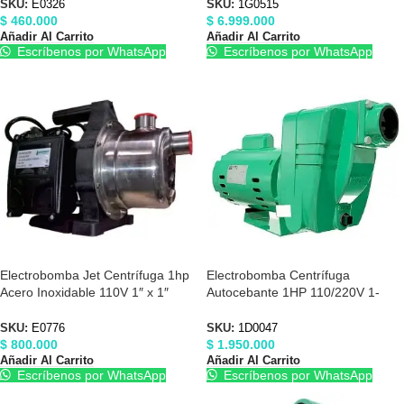
SKU:
E0326
SKU:
1G0515
$
460.000
$
6.999.000
Añadir Al Carrito
Añadir Al Carrito
Escríbenos por WhatsApp
Escríbenos por WhatsApp
Electrobomba Jet Centrífuga 1hp
Electrobomba Centrífuga
Acero Inoxidable 110V 1″ x 1″
Autocebante 1HP 110/220V 1-
Barnes E0776
1/2″X1-1/2″ Barnes 1D0047
SKU:
E0776
SKU:
1D0047
$
800.000
$
1.950.000
Añadir Al Carrito
Añadir Al Carrito
Escríbenos por WhatsApp
Escríbenos por WhatsApp