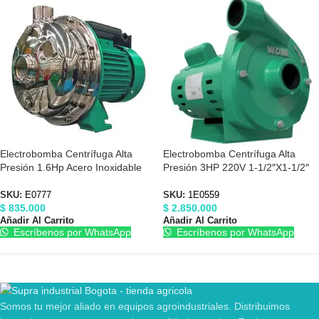
Electrobomba Centrífuga Alta
Electrobomba Centrífuga Alta
Presión 1.6Hp Acero Inoxidable
Presión 3HP 220V 1-1/2″X1-1/2″
110/220V Barnes E0777
Barnes 1E0559
SKU:
E0777
SKU:
1E0559
$
835.000
$
2.850.000
Añadir Al Carrito
Añadir Al Carrito
Escríbenos por WhatsApp
Escríbenos por WhatsApp
Somos tu mejor aliado en equipos agroindustriales. Distribuimos