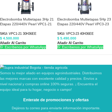
Electrobomba Multietapas 3Hp 21
Electrobomba Multietapas 5Hp 23
Etapas 220/440V Pearl VPC1-21
Etapas 220/440V Pearl VPC3-23
30H36EE
40H36EE
SKU:
VPC1-21 30H36EE
SKU:
VPC3-23 40H36EE
$
4.500.000
$
5.490.000
Añadir Al Carrito
Añadir Al Carrito
Escríbenos por WhatsApp
Escríbenos por WhatsApp
Somos tu mejor aliado en equipos agroindustriales. Distribuimos
las mejores marcas con excelente calidad y precios. Envíos a
nivel nacional y compras online 100% seguras. ¡ Encuentra el
equipo ideal para tu hogar, negocio o campo!
Enterate de promociones y ofertas
Dejános tu correo para enviarte información importante.