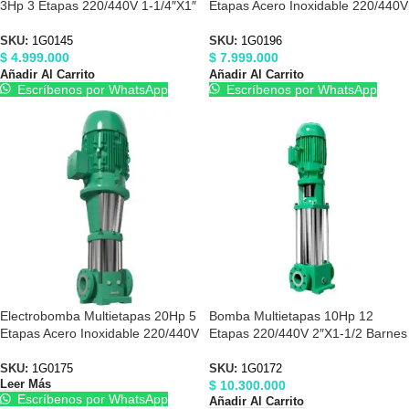
3Hp 3 Etapas 220/440V 1-1/4″X1″
Etapas Acero Inoxidable 220/440V
Barnes 1G0145
1-1/2″X1-1/2″ Barnes 1G0196
SKU:
1G0145
SKU:
1G0196
$
4.999.000
$
7.999.000
Añadir Al Carrito
Añadir Al Carrito
Escríbenos por WhatsApp
Escríbenos por WhatsApp
Electrobomba Multietapas 20Hp 5
Bomba Multietapas 10Hp 12
Etapas Acero Inoxidable 220/440V
Etapas 220/440V 2″X1-1/2 Barnes
3″X 3″ Barnes 1G0175
1G0172
SKU:
1G0175
SKU:
1G0172
$
10.300.000
Leer Más
Escríbenos por WhatsApp
Añadir Al Carrito