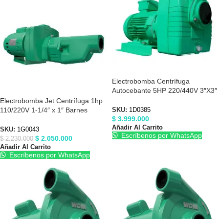
Electrobomba Centrífuga
Autocebante 5HP 220/440V 3″X3″
Barnes 1D0385
Electrobomba Jet Centrífuga 1hp
110/220V 1-1/4″ x 1″ Barnes
SKU:
1D0385
$
3.999.000
1G0043
Añadir Al Carrito
SKU:
1G0043
Escríbenos por WhatsApp
$
2.050.000
$
2.230.000
Añadir Al Carrito
Escríbenos por WhatsApp