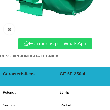
Click to enlarge
Escríbenos por WhatsApp
DESCRIPCIÓN
FICHA TÉCNICA
Características
GE 6E 250-4
Potencia
25 Hp
Succión
8″» Pulg