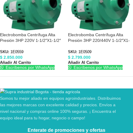
Electrobomba Centrífuga Alta
Electrobomba Centrífuga Alta
Presión 3HP 220V 1-1/2″X1-1/2″
Presión 3HP 220/440V 1-1/2″X1-
Barnes 1E0559
1/2″ Barnes 1E0509
SKU:
1E0559
SKU:
1E0509
$
2.850.000
$
2.799.000
Añadir Al Carrito
Añadir Al Carrito
Escríbenos por WhatsApp
Escríbenos por WhatsApp
Somos tu mejor aliado en equipos agroindustriales. Distribuimos
las mejores marcas con excelente calidad y precios. Envíos a
nivel nacional y compras online 100% seguras. ¡ Encuentra el
equipo ideal para tu hogar, negocio o campo!
Enterate de promociones y ofertas